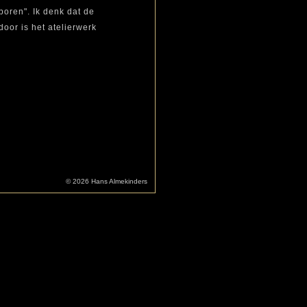
boren". Ik denk dat de
door is het atelierwerk
© 2026 Hans Almekinders